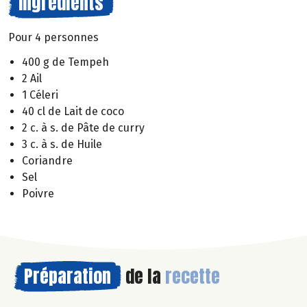
Ingrédients
Pour 4 personnes
400 g de Tempeh
2 Ail
1 Céleri
40 cl de Lait de coco
2 c. à s. de Pâte de curry
3 c. à s. de Huile
Coriandre
Sel
Poivre
Préparation
de la
recette