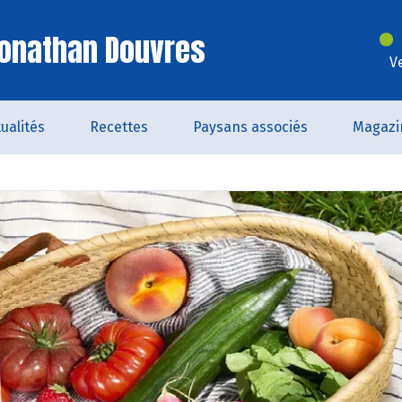
Jonathan Douvres
V
ualités
Recettes
Paysans associés
Magazi