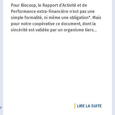
Pour Biocoop, le Rapport d’Activité et de
Performance extra-Financière n’est pas une
simple formalité, ni même une obligation*. Mais
pour notre coopérative ce document, dont la
sincérité est validée par un organisme tiers
indépendant, est un acte de transparence vis-à-
vis de l'ensemble de nos parties prenantes
(Paysan.ne.s Associé.e.s, magasins...) et de nos
clients. Il contient un condensé des avancées
réalisées par Biocoop dans l’objectif de rendre
accessible et désirable une bio exigeante.
DE L'A
LIRE LA SUITE