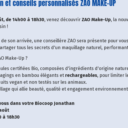
suite de l'événement
n et conseils personnalisés ZAO MAKE-UP
ût, de 14h00 à 18h30
, venez découvrir
ZAO Make-Up
, la nou
in !
n de son arrivée, une conseillère ZAO sera présente pour vous 
partager tous les secrets d'un maquillage naturel, performan
AO Make-Up ?
ules certifiées Bio, composées d'ingrédients d'origine nature
kagings en bambou élégants et
rechargeables
, pour limiter 
uits vegan et non testés sur les animaux.
lage qui allie beauté, qualité et engagement environnement
vous dans votre Biocoop Jonathan
 août
0 à 18h30