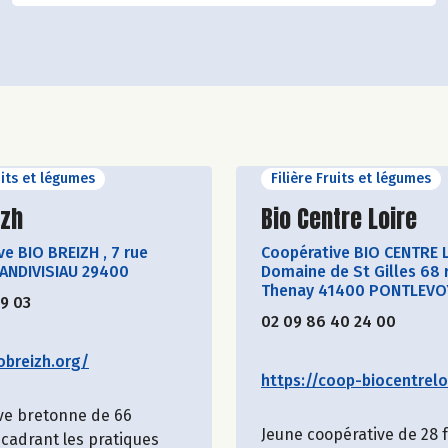
uits et légumes
Filière Fruits et légumes
ir le producteur
Découvrir le produ
izh
Bio Centre Loire
ve BIO BREIZH
,
7 rue
Coopérative BIO CENTRE 
LANDIVISIAU 29400
Domaine de St Gilles 68 
Thenay 41400 PONTLEVO
19 03
02 09 86 40 24 00
obreizh.org/
https://coop-biocentreloi
ve bretonne de 66
Jeune coopérative de 28
cadrant les pratiques