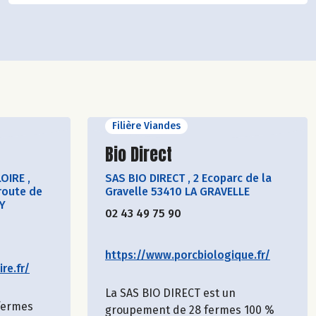
Filière Viandes
cteur
Découvrir le producteur
Bio Direct
LOIRE
,
SAS BIO DIRECT
,
2 Ecoparc de la
route de
Gravelle 53410 LA GRAVELLE
Y
02 43 49 75 90
https://www.porcbiologique.fr/
re.fr/
La SAS BIO DIRECT est un
 fermes
groupement de 28 fermes 100 %