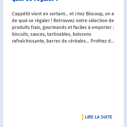
L'appétit vient en sortant... et chez Biocoop, on a
de quoi se régaler ! Retrouvez notre sélection de
produits frais, gourmands et faciles à emporter :
biscuits, sauces, tartinables, boissons
rafraîchissante, barres de céréales... Profitez de
20%* de remise sur une sélection de produits du
2 juillet au 12 août 2026 inclus.
RTICLE NOTRE RADD 2025 EST SORTI !
DE L'A
LIRE LA SUITE