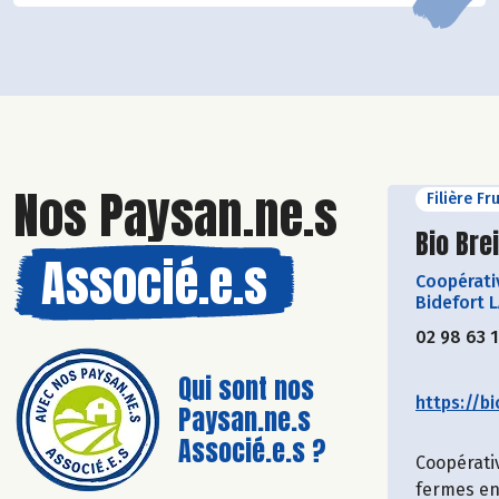
Nos Paysan.ne.s
Filière Fr
Découvr
Bio Bre
Associé.e.s
Coopérati
Bidefort 
02 98 63 
Qui sont nos
https://bi
Paysan.ne.s
Associé.e.s ?
Coopérati
fermes en