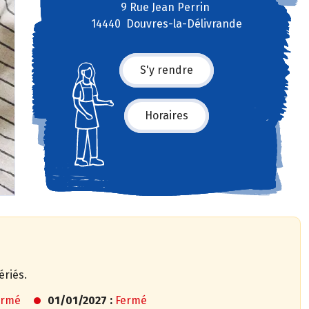
9 Rue Jean Perrin
14440 Douvres-la-Délivrande
S'y rendre
Horaires
ériés.
ermé
01/01/2027 :
Fermé