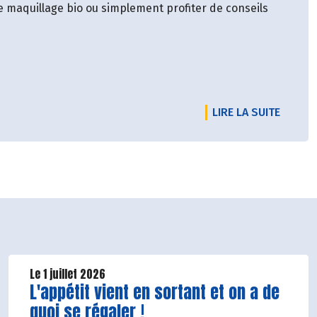
e maquillage bio ou simplement profiter de conseils
DE L'É
LIRE LA SUITE
Le 1 juillet 2026
Lire la suite de l'article
L'appétit vient en sortant et on a de
quoi se régaler !