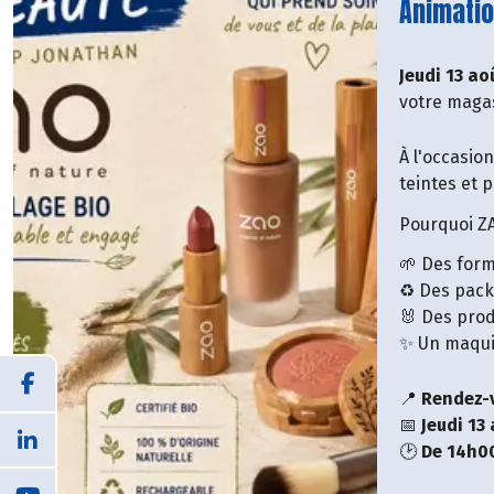
Lire la 
Animatio
Jeudi 13 ao
votre magas
À l'occasio
teintes et 
Pourquoi Z
🌱 Des form
♻️ Des pac
🐰 Des prod
✨ Un maquil
📍
Rendez-
📅
Jeudi 13
🕑
De 14h0