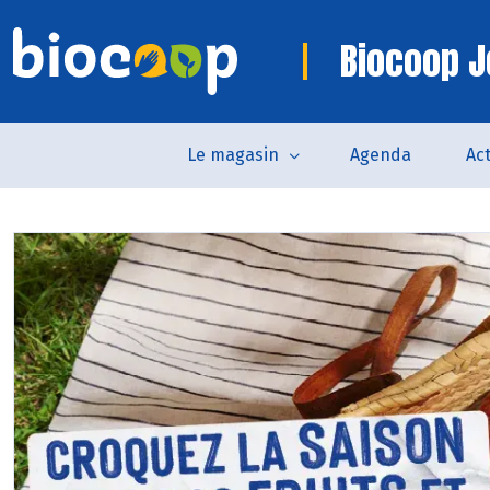
Biocoop 
Le magasin
Agenda
Act