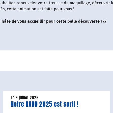
uhaitiez renouveler votre trousse de maquillage, découvrir l
és, cette animation est faite pour vous !
hâte de vous accueillir pour cette belle découverte !
🌸
Le 9 juillet 2026
Lire la suite de l'article
Notre RADD 2025 est sorti !