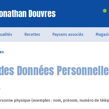
Jonathan Douvres
ualités
Recettes
Paysans associés
Magazi
les
des Données Personnell
?
 personne physique (exemples : nom, prénom, numéro de télépho