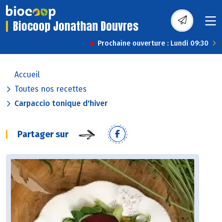
Biocoop Jonathan Douvres
Prochaine ouverture : Lundi 09:30
Accueil
Toutes nos recettes
Carpaccio tonique d'hiver
Partager sur