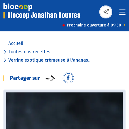
Biocoop Jonathan Douvres
Prochaine ouverture à 09:30
Accueil
Toutes nos recettes
Verrine exotique crémeuse à l'ananas...
Partager sur