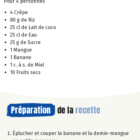
Pour 4 personnes
4 Crêpe
80 g de Riz
25 cl de Lait de coco
25 cl de Eau
25 g de Sucre
1 Mangue
1 Banane
1 c. à s. de Miel
10 Fruits secs
Préparation
de la
recette
Éplucher et couper la banane et la demie-mangue