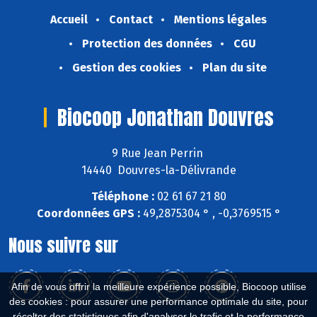
Accueil
Contact
Mentions légales
Protection des données
CGU
Gestion des cookies
Plan du site
Biocoop Jonathan Douvres
9 Rue Jean Perrin
14440 Douvres-la-Délivrande
Téléphone :
02 61 67 21 80
Coordonnées GPS :
49,2875304 ° , -0,3769515 °
Nous suivre sur
Afin de vous offrir la meilleure expérience possible, Biocoop utilise
des cookies : pour assurer une performance optimale du site, pour
récolter des statistiques afin d'analyser le trafic et la performance