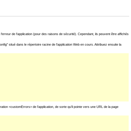
l'erreur de l'application (pour des raisons de sécurité). Cependant, ils peuvent être affichés
fig" situé dans le répertoire racine de l'application Web en cours. Attribuez ensuite la
uration <customErrors> de l'application, de sorte qu'il pointe vers une URL de la page