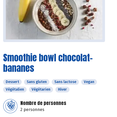
Smoothie bowl chocolat-
bananes
Dessert
Sans gluten
Sans lactose
Vegan
Végétalien
Végétarien
Hiver
Nombre de personnes
2 personnes