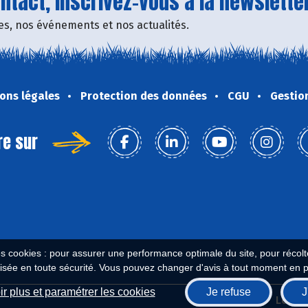
tact, inscrivez-vous à la newsletter
fres, nos événements et nos actualités.
ons légales
Protection des données
CGU
Gestio
re sur
es cookies : pour assurer une performance optimale du site, pour récolter
isée en toute sécurité. Vous pouvez changer d'avis à tout moment en 
r plus et paramétrer les cookies
Je refuse
J
Biocoop.fr
Le ré