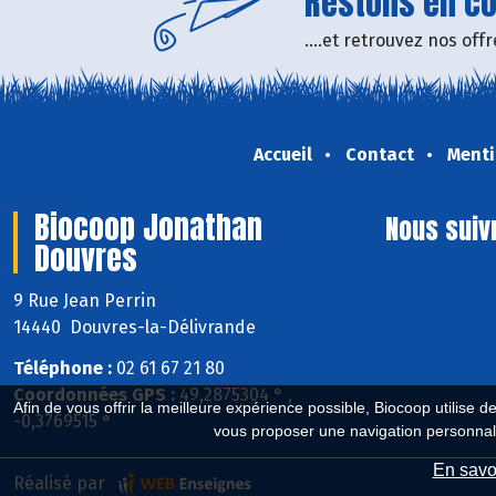
Restons en con
....et retrouvez nos of
Accueil
Contact
Menti
Biocoop Jonathan
Nous suiv
Douvres
9 Rue Jean Perrin
14440 Douvres-la-Délivrande
Téléphone :
02 61 67 21 80
Coordonnées GPS :
49,2875304 ° ,
Afin de vous offrir la meilleure expérience possible, Biocoop utilise d
-0,3769515 °
vous proposer une navigation personnal
En savoi
Réalisé par