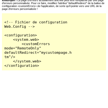
Remarques :
La page d'erreurs actuellement affichée peut être remplacée par une page
d'erreurs personnalisée. Pour ce faire, modifiez l'attribut "defaultRedirect" de la balise de
configuration <customErrors> de l'application, de sorte qu'il pointe vers une URL de la
page d'erreurs personnalisée !
<!-- Fichier de configuration 
Web.Config -->

<configuration>

    <system.web>

        <customErrors 
mode="RemoteOnly" 
defaultRedirect="mycustompage.h
tm"/>

    </system.web>

</configuration>