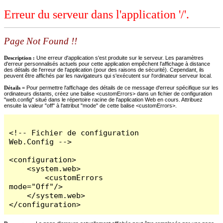
Erreur du serveur dans l'application '/'.
Page Not Found !!
Description :
Une erreur d'application s'est produite sur le serveur. Les paramètres
d'erreur personnalisés actuels pour cette application empêchent l'affichage à distance
des détails de l'erreur de l'application (pour des raisons de sécurité). Cependant, ils
peuvent être affichés par les navigateurs qui s'exécutent sur l'ordinateur serveur local.
Détails =
Pour permettre l'affichage des détails de ce message d'erreur spécifique sur les
ordinateurs distants, créez une balise <customErrors> dans un fichier de configuration
"web.config" situé dans le répertoire racine de l'application Web en cours. Attribuez
ensuite la valeur "off" à l'attribut "mode" de cette balise <customErrors>.
<!-- Fichier de configuration 
Web.Config -->

<configuration>

    <system.web>

        <customErrors 
mode="Off"/>

    </system.web>

</configuration>