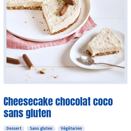
Cheesecake chocolat coco
sans gluten
Dessert
Sans gluten
Végétarien