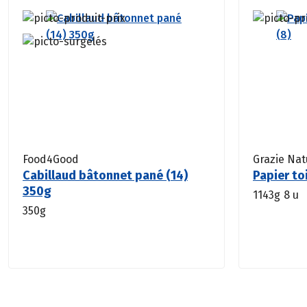
Food4Good
Grazie Nat
Cabillaud bâtonnet pané (14)
Papier to
350g
1143g
8 u
350g