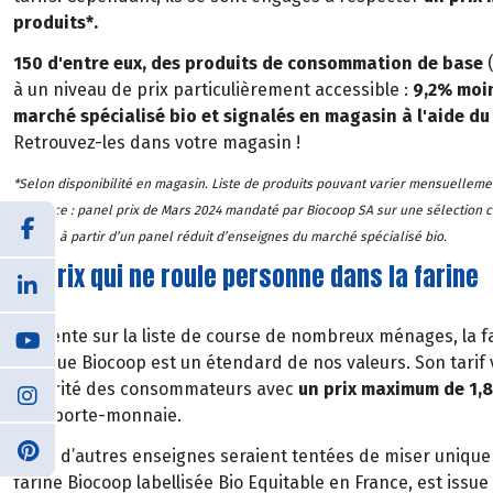
produits*.
150 d'entre eux, des produits de consommation de base
(
à un niveau de prix particulièrement accessible :
9,2% moin
marché spécialisé bio et signalés en magasin à l'aide du
Retrouvez-les dans votre magasin !
*Selon disponibilité en magasin. Liste de produits pouvant varier mensuelleme
**Source : panel prix de Mars 2024 mandaté par Biocoop SA sur une sélection 
établie à partir d’un panel réduit d’enseignes du marché spécialisé bio.
Un prix qui ne roule personne dans la farine
Présente sur la liste de course de nombreux ménages, la fa
marque Biocoop est un étendard de nos valeurs. Son tarif 
majorité des consommateurs avec
un prix maximum de 1,
et le porte-monnaie.
Là où d’autres enseignes seraient tentées de miser uniqueme
farine Biocoop labellisée Bio Equitable en France, est issue