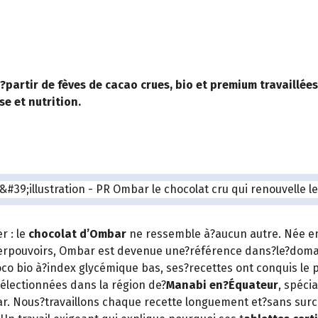
?partir de fèves de cacao crues, bio et premium travaillée
e et nutrition.
r : le
chocolat d’Ombar
ne ressemble à?aucun autre. Née en 
rpouvoirs, Ombar est devenue une?référence dans?le?domaine
co bio à?index glycémique bas, ses?recettes ont conquis le
électionnées dans la région de?
Manabi en?Équateur
, spéci
ar. Nous?travaillons chaque recette longuement et?sans surc