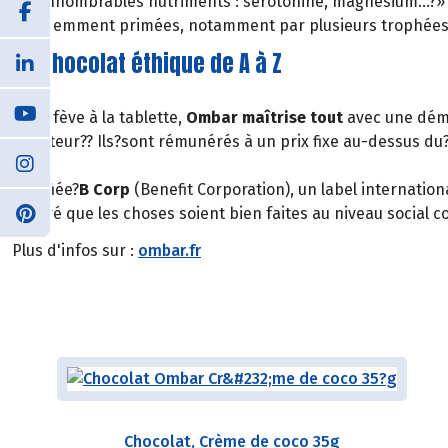
ses innombrables nutriments : sérotonine, magnésium…?» Un
fréquemment primées, notamment par plusieurs trophées d
Un chocolat éthique de A à Z
De la fève à la tablette,
Ombar maîtrise tout
avec une dém
Équateur?? Ils?sont rémunérés à un prix fixe au-dessus du
aussi
certifiée?
B Corp
(Benefit Corporation), un label internatio
assuré que les choses soient bien faites au niveau socia
Plus d'infos sur :
ombar.fr
Chocolat, Crème de coco 35g