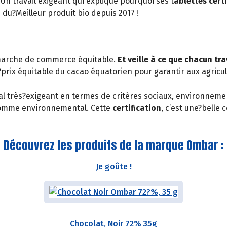
 travail exigeant qui explique pourquoi ses t
ablettes cert
u?Meilleur produit bio depuis 2017 !
arche de commerce équitable.
Et veille à ce que chacun tr
?prix équitable du cacao équatorien pour garantir aux agricu
nal très?exigeant en termes de critères sociaux, environnemen
l comme environnemental. Cette
certification
, c’est une?belle 
Découvrez les produits de la marque Ombar :
Je goûte !
Chocolat, Noir 72% 35g